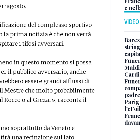
Franc
erragosto.
e nell
VIDEO
lificazione del complesso sportivo
o la prima notizia è che non verrà
Baresi
itare i tifosi avversari.
string
capit
Funer
lmeno in questo momento si possa
Maldin
per il pubblico avversario, anche
Cardi
Funera
vrebbero essere grandi afflussi di
compag
on il Mestre che molto probabilmente
padre,
l Rocco o al Grezar», racconta il
Parigi
l'eFoi
Franco
davan
anno soprattutto da Veneto e
stirà una recinzione sul lato