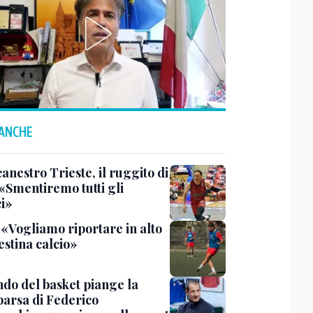
 ANCHE
anestro Trieste, il ruggito di
 «Smentiremo tutti gli
ci»
 «Vogliamo riportare in alto
estina calcio»
ndo del basket piange la
arsa di Federico