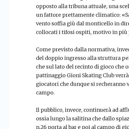
opposto alla tribuna attuale, una sce
un fattore prettamente climatico: 
vento soffia giù dal monticello in d
collocati i tifosi ospiti, motivo in p
Come previsto dalla normativa, invec
del doppio ingresso alla struttura per
che sul lato del recinto di gioco che o
pattinaggio Gioni Skating Club verrà 
giocatori che dunque si recheranno ve
campo.
Il pubblico, invece, continuerà ad aff
ossia lungo la salitina che dallo spia
n.26 porta al bar e poi al campo di gi