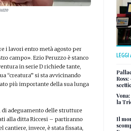
ruzzo
re i lavori entro metà agosto per
LEGGI
ostro campo». Ezio Peruzzo è stanco
entura in serie D richiede tante,
Pallac
sua “creatura” si sta avvicinando
Ross:
ato più importante della sua lunga
scetti
Vona:
la Tri
ori di adeguamento delle strutture
Il mo
ati alla ditta Riccesi – partiranno
scomp
l cantiere, invece, è stata fissata,