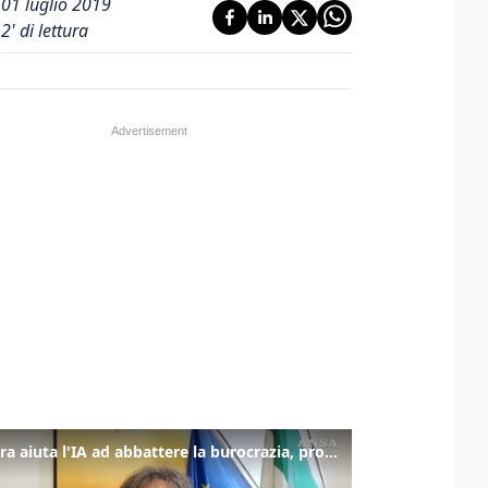
01 luglio 2019
2
' di lettura
La fibra aiuta l'IA ad abbattere la burocrazia, progetto pilota in Veneto