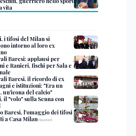
eschin, guerriero nello sport
a vita
, i tifosi del Milan si
ono intorno al loro ex
ano
ali Baresi: applausi per
i e Ranieri, fischi per Sala e
nale
li Baresi, il ricordo di ex
ni e istituzioni: "Era un
 un'icona del calcio"
, il "volo" sulla Senna con
l
 Baresi, l'omaggio dei tifosi
ti a Casa Milan