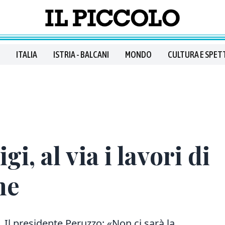
ITALIA
ISTRIA - BALCANI
MONDO
CULTURA E SPET
, al via i lavori di
ne
 Il presidente Peruzzo: «Non ci sarà la