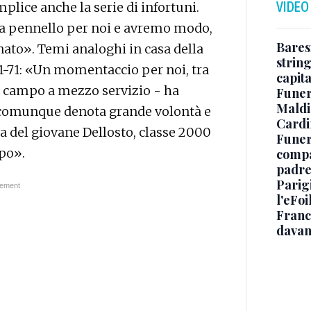
VIDEO
lice anche la serie di infortuni.
 a pennello per noi e avremo modo,
Baresi
nato». Temi analoghi in casa della
string
61-71: «Un momentaccio per noi, tra
capit
n campo a mezzo servizio - ha
Funer
Maldin
he comunque denota grande volontà e
Cardi
 del giovane Dellosto, classe 2000
Funera
po».
compag
padre,
Parigi
l'eFoi
Franco
davan