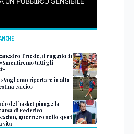
 ANCHE
anestro Trieste, il ruggito di
 «Smentiremo tutti gli
ci»
 «Vogliamo riportare in alto
estina calcio»
ndo del basket piange la
arsa di Federico
eschin, guerriero nello sport
a vita