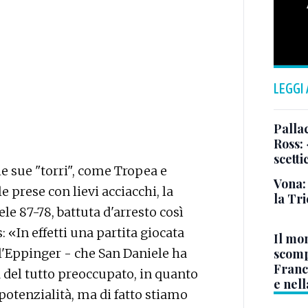
LEGGI
Pallac
Ross:
scetti
le sue "torri", come Tropea e
Vona:
e prese con lievi acciacchi, la
la Tri
le 87-78, battuta d'arresto così
: «In effetti una partita giocata
Il mo
l'Eppinger - che San Daniele ha
scomp
Franc
 del tutto preoccupato, in quanto
e nell
 potenzialità, ma di fatto stiamo