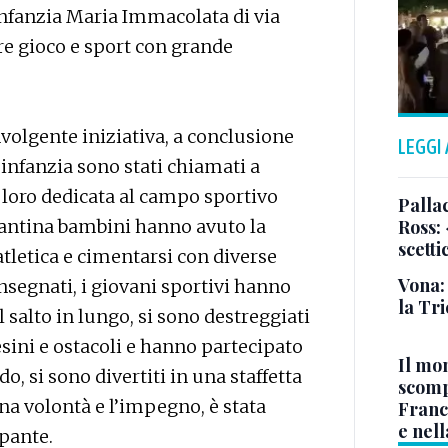
’infanzia Maria Immacolata di via
e gioco e sport con grande
volgente iniziativa, a conclusione
LEGGI
’infanzia sono stati chiamati a
loro dedicata al campo sportivo
Pallac
antina bambini hanno avuto la
Ross:
scetti
 atletica e cimentarsi con diverse
Vona:
nsegnati, i giovani sportivi hanno
la Tri
l salto in lungo, si sono destreggiati
esini e ostacoli e hanno partecipato
Il mo
o, si sono divertiti in una staffetta
scomp
na volontà e l’impegno, è stata
Franc
e nell
pante.