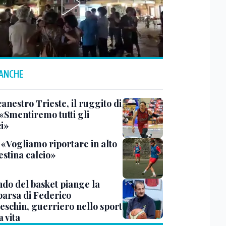
 ANCHE
anestro Trieste, il ruggito di
 «Smentiremo tutti gli
ci»
 «Vogliamo riportare in alto
estina calcio»
ndo del basket piange la
arsa di Federico
eschin, guerriero nello sport
a vita