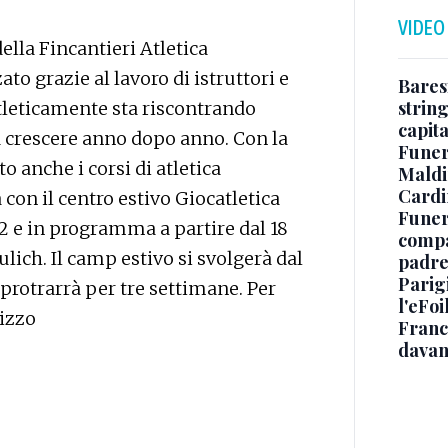
VIDEO
lla Fincantieri Atletica
o grazie al lavoro di istruttori e
Baresi
string
 Atleticamente sta riscontrando
capit
a crescere anno dopo anno. Con la
Funer
o anche i corsi di atletica
Maldin
Cardi
con il centro estivo Giocatletica
Funera
12 e in programma a partire dal 18
compag
ich. Il camp estivo si svolgerà dal
padre,
Parigi
si protrarrà per tre settimane. Per
l'eFoi
rizzo
Franco
davan