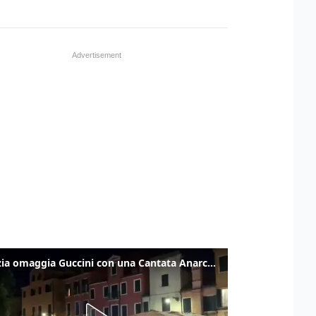
Venezia omaggia Guccini con una Cantata Anarchica in campo Santa Margherita