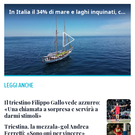
In Italia il 34% di mare e laghi inquinati, colpa della maladepurazione
LEGGI ANCHE
Il triestino Filippo Gallo vede azzurro:
«Una chiamata a sorpresa e servirà a
darmi stimoli»
Triestina, la mezzala-gol Andrea
Ferretti: «Sono qui per vincere»