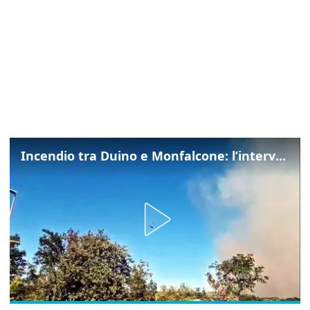
Incendio tra Duino e Monfalcone: l’intervento dei vigili del fuoco