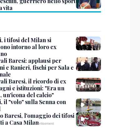
eschin, guerriero nello sport
a vita
, i tifosi del Milan si
ono intorno al loro ex
ano
ali Baresi: applausi per
i e Ranieri, fischi per Sala e
nale
li Baresi, il ricordo di ex
ni e istituzioni: "Era un
 un'icona del calcio"
, il "volo" sulla Senna con
l
 Baresi, l'omaggio dei tifosi
ti a Casa Milan