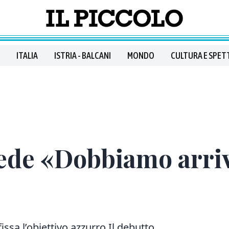
ITALIA
ISTRIA - BALCANI
MONDO
CULTURA E SPET
rede «Dobbiamo arriv
fissa l’obiettivo azzurro Il debutto