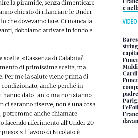
Franc
uire la piramide, senza dimenticare
e nell
 hanno chiesto di rilanciare le Under
llo che dovevamo fare. Ci manca la
VIDEO
vanti, dobbiamo arrivare in fondo e
Baresi
string
capit
e scelte. «L'assenza di Calabria?
Funer
Maldin
emento di primissima scelta, ma
Cardi
e. Per me la salute viene prima di
Funera
’ condizionato, anche perché in
compag
padre,
 mi hanno dato tanto ma non stanno
Parigi
on ci saranno riserve, non è una cosa
l'eFoi
ale, potremmo anche chiamare
Franco
davan
o facendo riferimento all'Under 20
rpreso: «Il lavoro di Nicolato è