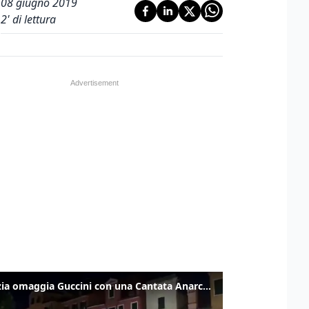
08 giugno 2019
2
' di lettura
Venezia omaggia Guccini con una Cantata Anarchica in campo Santa Margherita