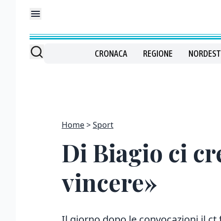
CRONACA
REGIONE
NORDEST
Home
Sport
Di Biagio ci c
vincere»
Il giorno dopo le convocazioni il ct 