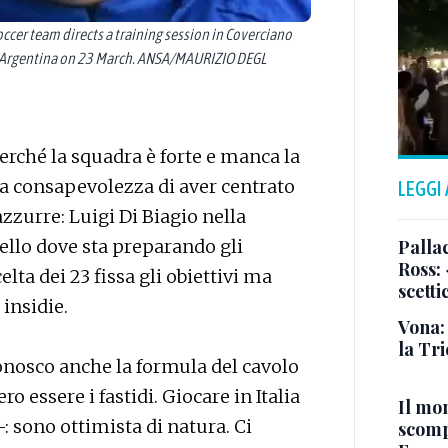
Soccer team directs a training session in Coverciano
lay Argentina on 23 March. ANSA/MAURIZIO DEGL
rché la squadra è forte e manca la
la consapevolezza di aver centrato
LEGGI
 azzurre: Luigi Di Biagio nella
Pallac
ello dove sta preparando gli
Ross:
lta dei 23 fissa gli obiettivi ma
scetti
insidie.
Vona:
la Tri
onosco anche la formula del cavolo
o essere i fastidi. Giocare in Italia
Il mo
: sono ottimista di natura. Ci
scomp