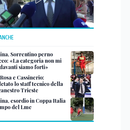
 ANCHE
tina, Sorrentino perno
acco: «La categoria non mi
davanti siamo forti»
 Rosa e Cassinerio:
tato lo staff tecnico della
canestro Trieste
ina, esordio in Coppa Italia
ampo del Lme