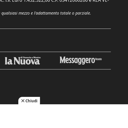
c. i.v. Euro 1.432.522,00 C.F. 05412000266 e REA VE-
n qualsiasi mezzo e l'adattamento totale o parziale.
Chiudi
cy