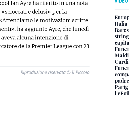
VIDEO
ol Ian Ayre ha riferito in una nota
 «scioccati e delusi» per la
Europe
 «Attendiamo le motivazioni scritte
Italia
enti», ha aggiunto Ayre, che lunedì
Baresi
string
n aveva alcuna intenzione di
capit
catore della Premier League con 23
Funer
Maldin
Cardi
Funera
Riproduzione riservata © Il Piccolo
compag
padre,
Parigi
l'eFoi