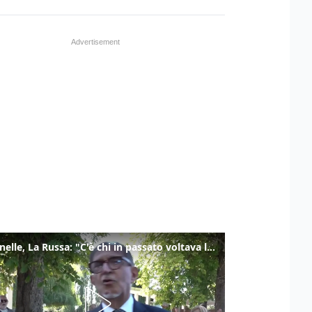
Marcinelle, La Russa: "C'è chi in passato voltava le spalle a Marcinelle"