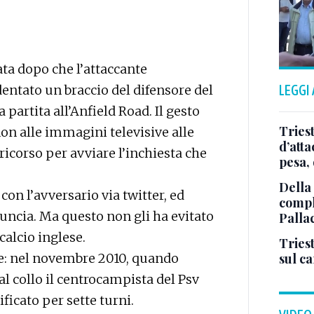
ata dopo che l’attaccante
ntato un braccio del difensore del
LEGGI
 partita all’Anfield Road. Il gesto
Tries
non alle immagini televisive alle
d’att
 ricorso per avviare l’inchiesta che
pesa, 
Della
con l’avversario via twitter, ed
comple
uncia. Ma questo non gli ha evitato
Palla
alcio inglese.
Triest
re: nel novembre 2010, quando
sul c
al collo il centrocampista del Psv
icato per sette turni.