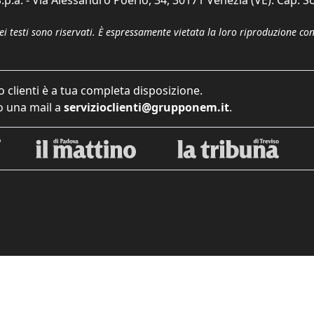
p.a. - Via Alessandro Poerio, 34, 30171 Venezia (VE). Cap. So
dei testi sono riservati. È espressamente vietata la loro riproduzione co
o clienti è a tua completa disposizione.
 una mail a
servizioclienti@grupponem.it
.
iva sulla raccolta
Le tue preferenze relative alla priva