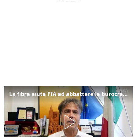
La fibra aiuta l'IA ad abbattere la burocrazia, progetto pilota in Veneto