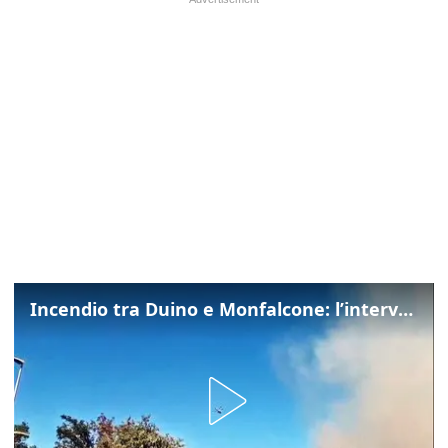
Incendio tra Duino e Monfalcone: l’intervento dei vigili del fuoco