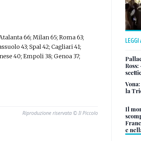
 Atalanta 66; Milan 65; Roma 63;
LEGGI
suolo 43; Spal 42; Cagliari 41;
nese 40; Empoli 38; Genoa 37;
Pallac
Ross:
scetti
Vona:
la Tri
Il mo
Riproduzione riservata © Il Piccolo
scomp
Franc
e nell