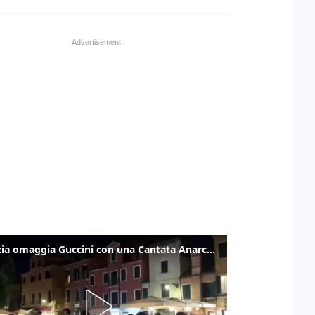
Venezia omaggia Guccini con una Cantata Anarchica in campo Santa Margherita