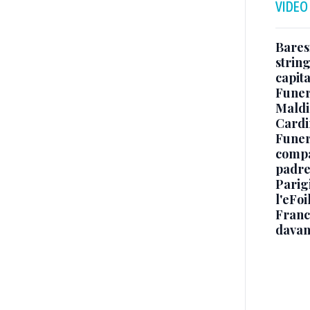
VIDEO
Baresi
string
capit
Funer
Maldin
Cardi
Funera
compag
padre,
Parigi
l'eFoi
Franco
davan