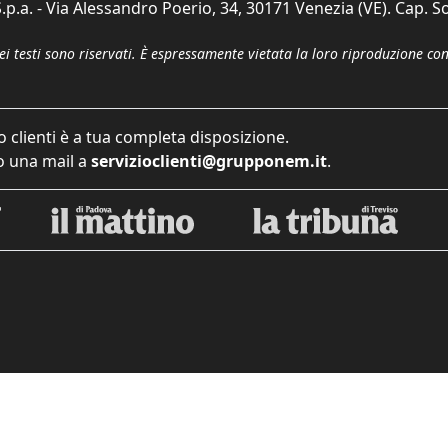
p.a. - Via Alessandro Poerio, 34, 30171 Venezia (VE). Cap. So
dei testi sono riservati. È espressamente vietata la loro riproduzione co
o clienti è a tua completa disposizione.
 una mail a
servizioclienti@grupponem.it
.
iva sulla raccolta
Le tue preferenze relative alla priva