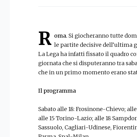
R
oma.
Si giocheranno tutte dome
le partite decisive dell’ultima 
La Lega ha infatti fissato il quadro 
giornata che si disputeranno tra sa
che in un primo momento erano state f
Il programma
Sabato alle 18: Frosinone-Chievo; al
alle 15 Torino-Lazio; alle 18 Sampdor
Sassuolo, Cagliari-Udinese, Fiorent
Parma, Spal-Milan.