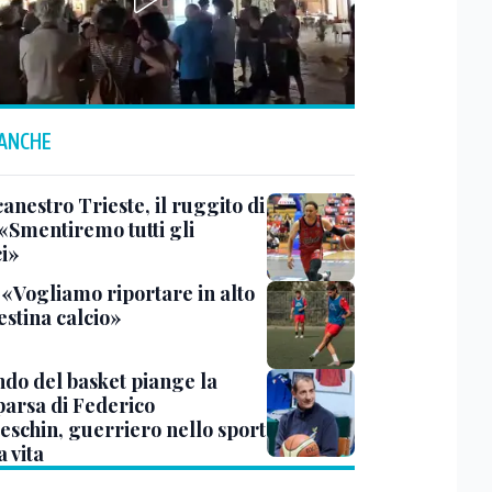
 ANCHE
anestro Trieste, il ruggito di
 «Smentiremo tutti gli
ci»
 «Vogliamo riportare in alto
estina calcio»
ndo del basket piange la
arsa di Federico
eschin, guerriero nello sport
a vita