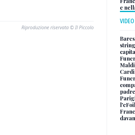
Franc
e nell
VIDEO
Riproduzione riservata © Il Piccolo
Baresi
string
capit
Funer
Maldin
Cardi
Funera
compag
padre,
Parigi
l'eFoi
Franco
davan