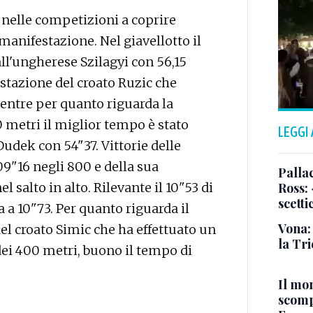
 nelle competizioni a coprire
anifestazione. Nel giavellotto il
all'ungherese Szilagyi con 56,15
stazione del croato Ruzic che
mentre per quanto riguarda la
 metri il miglior tempo è stato
LEGGI
 Dudek con 54"37. Vittorie delle
09"16 negli 800 e della sua
Pallac
salto in alto. Rilevante il 10"53 di
Ross:
scetti
 a 10"73. Per quanto riguarda il
Vona:
el croato Simic che ha effettuato un
la Tri
 dei 400 metri, buono il tempo di
Il mo
scomp