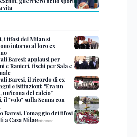
eschin, guerriero nello sport
a vita
, i tifosi del Milan si
ono intorno al loro ex
ano
ali Baresi: applausi per
i e Ranieri, fischi per Sala e
nale
li Baresi, il ricordo di ex
ni e istituzioni: "Era un
 un'icona del calcio"
, il "volo" sulla Senna con
l
 Baresi, l'omaggio dei tifosi
ti a Casa Milan