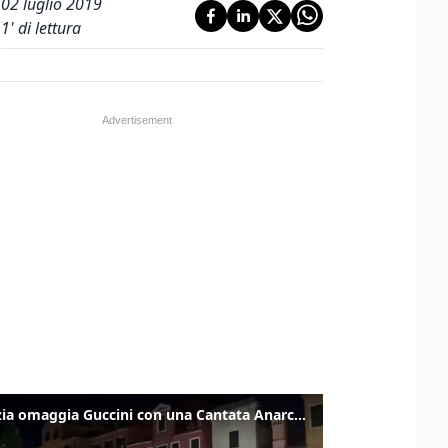
02 luglio 2019
1
' di lettura
Venezia omaggia Guccini con una Cantata Anarchica in campo Santa Margherita