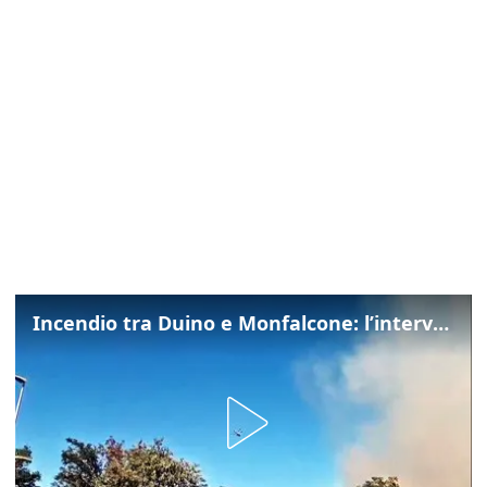
Incendio tra Duino e Monfalcone: l’intervento dei vigili del fuoco