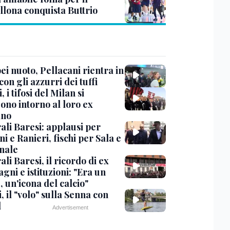
llona conquista Buttrio
i nuoto, Pellacani rientra in
 con gli azzurri dei tuffi
, i tifosi del Milan si
ono intorno al loro ex
ano
ali Baresi: applausi per
i e Ranieri, fischi per Sala e
nale
li Baresi, il ricordo di ex
ni e istituzioni: "Era un
 un'icona del calcio"
, il "volo" sulla Senna con
l