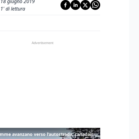
18 giugno 2019
1
' di lettura
Le fiamme avanzano verso l’autostrada: canadair in azione tra Monfalcone e Duino