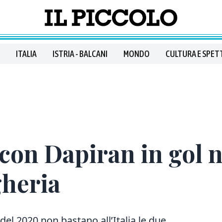
ITALIA
ISTRIA - BALCANI
MONDO
CULTURA E SPET
 con Dapiran in gol n
gheria
 del 2020 non bastano all’Italia le due