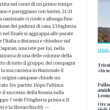
partita nel corso di un primo tempo
tano e pareggiano con Savini, 21-21
 la nazionale ci crede e allunga fino
zione dei padroni di casa. L'Ungheria
e nel finale si aggrappa alle parate
l'Italia a distanza e chiudere sul
Dapiran, una rete per lui, nella
LEGGI
 azzurra di una delle colonne della
tto di tutto il gruppo, dei compagni
Triest
 la sua carriera in Nazionale il
«In se
di origini campane chiude un
Pallac
ato 154 partite. Dopo l'ultima
amich
 il successo della Russia sulla
Leone
ruppo 7 vede l'Ungheria prima a 11
Ore so
(4) e la Slovacchia (0). —
idoli: