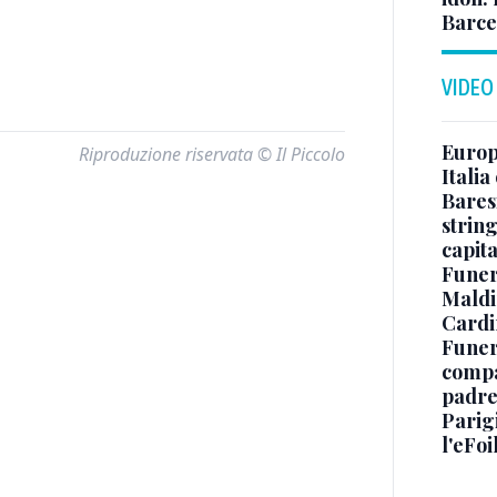
Barce
VIDEO
Europe
Riproduzione riservata © Il Piccolo
Italia
Baresi
string
capit
Funer
Maldin
Cardi
Funera
compag
padre,
Parigi
l'eFoi