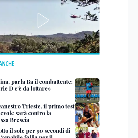
 ANCHE
ina, parla Ba il combattente:
rie D c’è da lottare»
anestro Trieste, il primo test
evole sarà contro la
ssa Brescia
tto il sole per 90 secondi di
 l'amabile follia per il