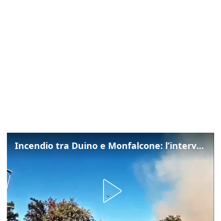
Incendio tra Duino e Monfalcone: l’intervento dei vigili del fuoco