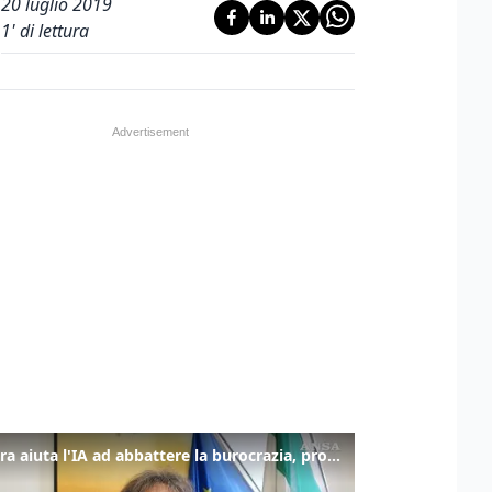
20 luglio 2019
1
' di lettura
La fibra aiuta l'IA ad abbattere la burocrazia, progetto pilota in Veneto