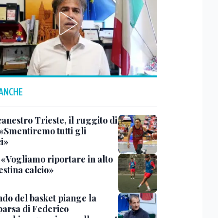
 ANCHE
anestro Trieste, il ruggito di
 «Smentiremo tutti gli
ci»
 «Vogliamo riportare in alto
estina calcio»
ndo del basket piange la
arsa di Federico