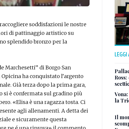
accogliere soddisfazioni le nostre
ori di pattinaggio artistico su
 uno splendido bronzo per la
LEGGI
 de Marchesetti” di Borgo San
Pallac
a Opicina ha conquistato l’argento
Ross:
scetti
nale. Già terza dopo la prima gara,
no si è confermata sul gradino più
Vona:
la Tri
bero. «Elisa è una ragazza tosta. Ci
sente agli allenamenti. A detta dei
Il mo
ziale e sicuramente questa
scomp
lore ne é una riprova» il commento