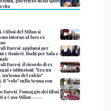
eschin, guerriero nello sport
a vita
, i tifosi del Milan si
ono intorno al loro ex
ano
ali Baresi: applausi per
i e Ranieri, fischi per Sala e
nale
li Baresi, il ricordo di ex
ni e istituzioni: "Era un
 un'icona del calcio"
, il "volo" sulla Senna con
l
 Baresi, l'omaggio dei tifosi
ti a Casa Milan