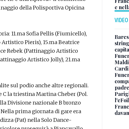
Franc
e nell
inaggio della Polisportiva Opicina
VIDEO
ria: 11.ma Sofia Pellis (Fiumicello),
Baresi
Artistico Pieris), 15.ma Beatrice
string
capit
ice Rebek (Pattinaggio Artistico
Funer
ttinaggio Artistico Jolly), 21.ma
Maldin
Cardi
Funera
compag
lite sul podio anche altre regionali.
padre,
Parigi
C la triestina Martina Cheber (Pol.
l'eFoi
ella Divisione nazionale B bronzo
Franco
 Nella prima giornata di gare era
davan
edizza (Pat) nella Solo Dance-
ricolore proseguirà a Piancavallo