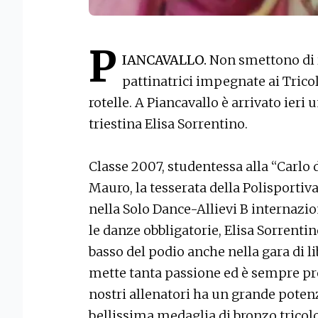
P
IANCAVALLO.
Non smettono di r
pattinatrici impegnate ai Tricol
rotelle. A Piancavallo è arrivato ieri
triestina Elisa Sorrentino.
Classe 2007, studentessa alla “Carlo
Mauro, la tesserata della Polisportiv
nella Solo Dance-Allievi B internazio
le danze obbligatorie, Elisa Sorrenti
basso del podio anche nella gara di li
mette tanta passione ed è sempre pre
nostri allenatori ha un grande poten
bellissima medaglia di bronzo trico