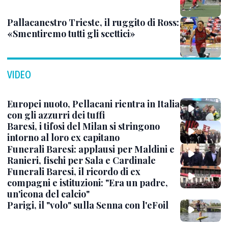
Pallacanestro Trieste, il ruggito di Ross:
«Smentiremo tutti gli scettici»
VIDEO
Europei nuoto, Pellacani rientra in Italia
con gli azzurri dei tuffi
Baresi, i tifosi del Milan si stringono
intorno al loro ex capitano
Funerali Baresi: applausi per Maldini e
Ranieri, fischi per Sala e Cardinale
Funerali Baresi, il ricordo di ex
compagni e istituzioni: "Era un padre,
un'icona del calcio"
Parigi, il "volo" sulla Senna con l'eFoil