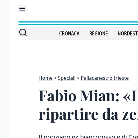
CRONACA
REGIONE
NORDEST
Home
Speciali
Pallacanestro trieste
Fabio Mian: «I
ripartire da z
Il goriziano ex biancorosso e di Cr