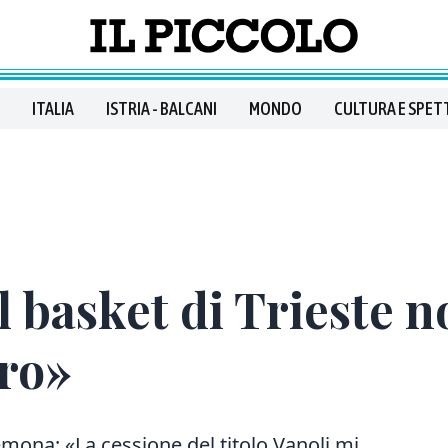
ITALIA
ISTRIA - BALCANI
MONDO
CULTURA E SPET
l basket di Trieste 
ero»
emona: «La cessione del titolo Vanoli mi