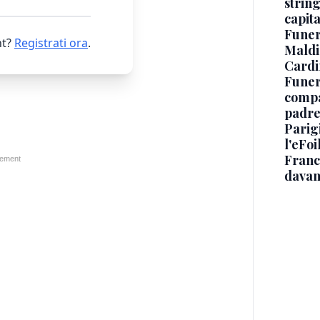
string
capit
Funer
t?
Registrati ora
.
Maldin
Cardi
Funera
compag
padre,
Parigi
l'eFoi
Franco
davan