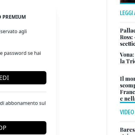
LEGGI
 PREMIUM
Pallac
servato agli
Ross:
scetti
e password se hai
Vona:
la Tri
EDI
Il mo
scomp
Franc
e nell
te di abbonamento sul
VIDEO
OP
Baresi