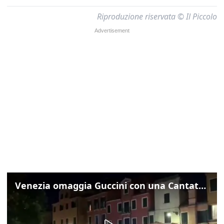
Riproduzione riservata © Il Piccolo
Venezia omaggia Guccini con una Cantata Anarchica in campo Santa Margherita