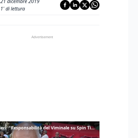
21 dicembre 2019
1
' di lettura
Gualtieri: "Responsabilità del Viminale su Spin Time? La posizione dei partiti è nota"