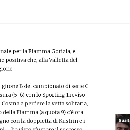
onale per la Fiamma Gorizia, e
 positiva che, alla Valletta del
gione.
 girone B del campionato di serie C
isura (5-6) con lo Sporting Treviso
 Cosma a perdere la vetta solitaria,
o della Fiamma (a quota 9) c'è ora
no con la doppietta di Kustrin e i
i – ha visto sfumare il successo