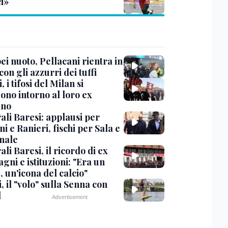
ci»
i nuoto, Pellacani rientra in
 con gli azzurri dei tuffi
, i tifosi del Milan si
ono intorno al loro ex
ano
ali Baresi: applausi per
i e Ranieri, fischi per Sala e
nale
li Baresi, il ricordo di ex
ni e istituzioni: "Era un
 un'icona del calcio"
, il "volo" sulla Senna con
l