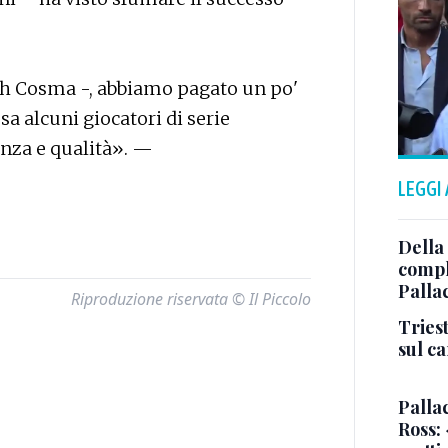
ch Cosma -, abbiamo pagato un po'
sa alcuni giocatori di serie
nza e qualità». —
LEGGI
Della
comple
Palla
Riproduzione riservata © Il Piccolo
Triest
sul c
Pallac
Ross: