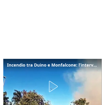
Incendio tra Duino e Monfalcone: l’intervento dei vigili del fuoco