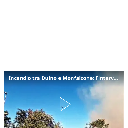
Incendio tra Duino e Monfalcone: l’intervento dei vigili del fuoco