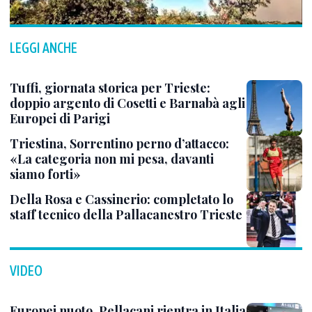
LEGGI ANCHE
Tuffi, giornata storica per Trieste:
doppio argento di Cosetti e Barnabà agli
Europei di Parigi
Triestina, Sorrentino perno d’attacco:
«La categoria non mi pesa, davanti
siamo forti»
Della Rosa e Cassinerio: completato lo
staff tecnico della Pallacanestro Trieste
VIDEO
Europei nuoto, Pellacani rientra in Italia