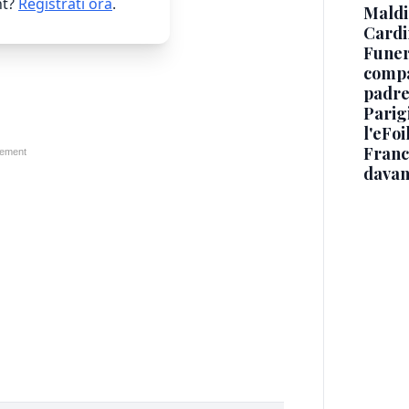
t?
Registrati ora
.
Maldin
Cardi
Funera
compag
padre,
Parigi
l'eFoi
Franco
davan