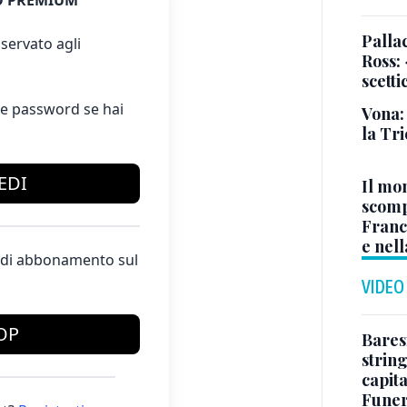
 PREMIUM
Pallac
servato agli
Ross:
scetti
e password se hai
Vona:
la Tri
EDI
Il mo
scomp
Franc
e nell
te di abbonamento sul
VIDEO
OP
Baresi
string
capit
Funer