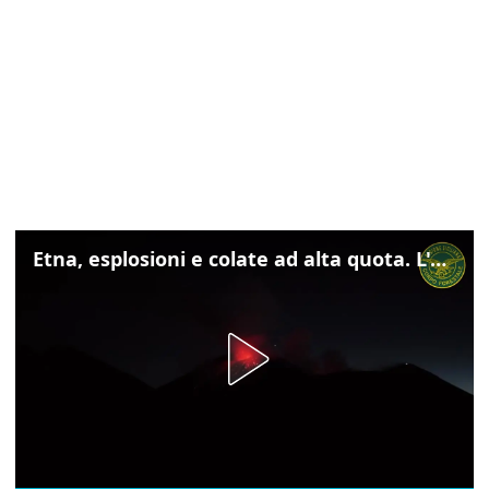
Etna, esplosioni e colate ad alta quota. L'aeroporto di Catania verso la normalità