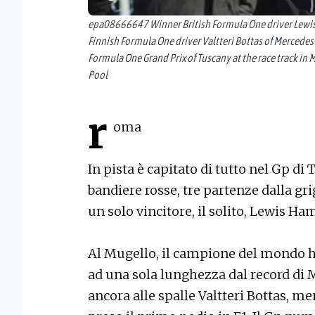
epa08666647 Winner British Formula One driver Lewis
Finnish Formula One driver Valtteri Bottas of Mercedes
Formula One Grand Prix of Tuscany at the race track in
Pool
r
oma
In pista è capitato di tutto nel Gp di 
bandiere rosse, tre partenze dalla grigl
un solo vincitore, il solito, Lewis Ha
Al Mugello, il campione del mondo ha 
ad una sola lunghezza dal record di
ancora alle spalle Valtteri Bottas, me