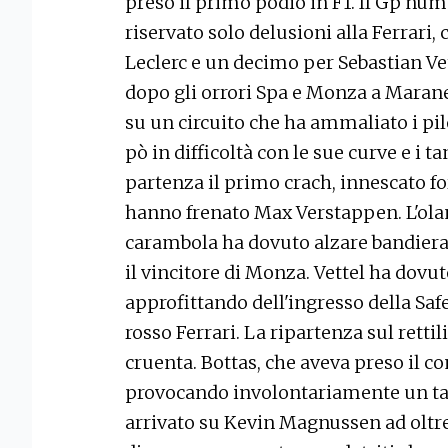
preso il primo podio in F1. Il Gp num
riservato solo delusioni alla Ferrari,
Leclerc e un decimo per Sebastian Vett
dopo gli orrori Spa e Monza a Maranel
su un circuito che ha ammaliato i pil
pò in difficoltà con le sue curve e i t
partenza il primo crach, innescato fo
hanno frenato Max Verstappen. L'ola
carambola ha dovuto alzare bandiera
il vincitore di Monza. Vettel ha dov
approfittando dell'ingresso della Safe
rosso Ferrari. La ripartenza sul rettil
cruenta. Bottas, che aveva preso il c
provocando involontariamente un tap
arrivato su Kevin Magnussen ad oltre 