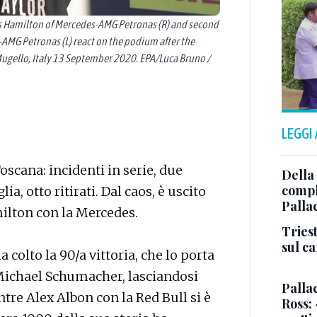
 Hamilton of Mercedes-AMG Petronas (R) and second
-AMG Petronas (L) react on the podium after the
 Mugello, Italy 13 September 2020. EPA/Luca Bruno /
LEGGI
Toscana: incidenti in serie, due
Della
comple
ia, otto ritirati. Dal caos, è uscito
Palla
milton con la Mercedes.
Triest
sul c
colto la 90/a vittoria, che lo porta
 Michael Schumacher, lasciandosi
Pallac
ntre Alex Albon con la Red Bull si è
Ross: