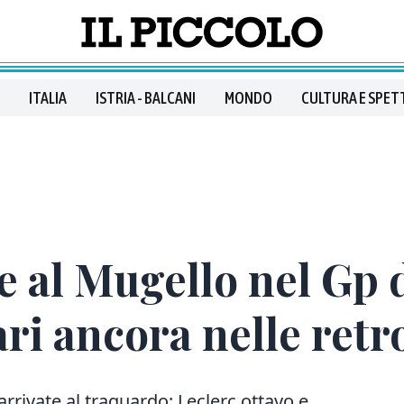
ITALIA
ISTRIA - BALCANI
MONDO
CULTURA E SPET
 al Mugello nel Gp d
ri ancora nelle retr
arrivate al traguardo: Leclerc ottavo e