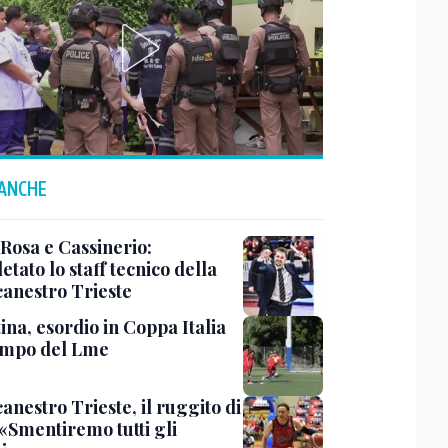
 ANCHE
 Rosa e Cassinerio:
tato lo staff tecnico della
canestro Trieste
ina, esordio in Coppa Italia
ampo del Lme
anestro Trieste, il ruggito di
 «Smentiremo tutti gli