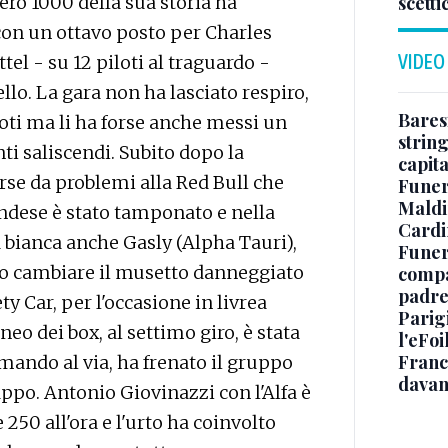
scetti
ero 1000 della sua storia ha
 con un ottavo posto per Charles
VIDEO
el - su 12 piloti al traguardo -
lo. La gara non ha lasciato respiro,
Baresi
oti ma li ha forse anche messi un
string
anti saliscendi. Subito dopo la
capit
rse da problemi alla Red Bull che
Funer
Maldin
ndese è stato tamponato e nella
Cardi
 bianca anche Gasly (Alpha Tauri),
Funera
uto cambiare il musetto danneggiato
compag
padre,
ty Car, per l'occasione in livrea
Parigi
ineo dei box, al settimo giro, è stata
l'eFoi
Franco
omando al via, ha frenato il gruppo
davan
po. Antonio Giovinazzi con l'Alfa è
250 all'ora e l'urto ha coinvolto