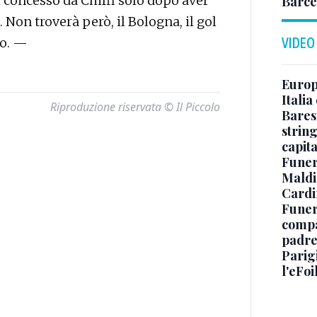
 concesso da Chiffi solo dopo aver
Barce
 Non troverà però, il Bologna, il gol
to. —
VIDEO
Europe
Italia
Riproduzione riservata © Il Piccolo
Baresi
string
capit
Funer
Maldin
Cardi
Funera
compag
padre,
Parigi
l'eFoi