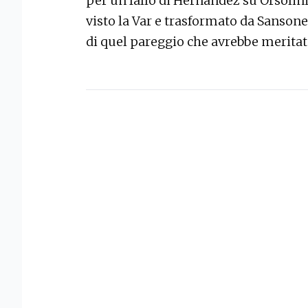
per un fallo di Hernandez su Orsolini
visto la Var e trasformato da Sansone.
di quel pareggio che avrebbe merita