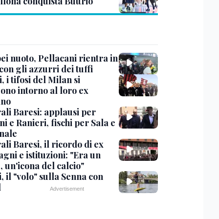
llona conquista Buttrio
i nuoto, Pellacani rientra in
 con gli azzurri dei tuffi
, i tifosi del Milan si
ono intorno al loro ex
ano
ali Baresi: applausi per
i e Ranieri, fischi per Sala e
nale
li Baresi, il ricordo di ex
ni e istituzioni: "Era un
 un'icona del calcio"
, il "volo" sulla Senna con
l