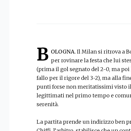
B
OLOGNA.
Il Milan si ritrova a 
per rovinare la festa che lui st
(prima il gol segnato del 2-0, ma poi 
fallo per il rigore del 3-2), ma alla fi
punti forse non meritatissimi visto 
legittimati nel primo tempo e comun
serenità.
La partita prende un indirizzo ben p
Chiffi, l’arbitro, stabilisce che un co