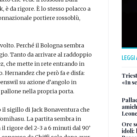
, è da rigore. È lo stesso polacco a
connazionale portiere rossoblù,
 volto. Perché il Bologna sembra
io. Tanto da arrivare al raddoppio
LEGGI
, che mette in rete entrando in
o. Hernandez che però fa e disfa:
Triest
enswil su azione d’angolo in
«In se
pallone nella propria porta.
Pallac
amich
o il sigillo di Jack Bonaventura che
Leone
 Tomihasu. La partita sembra in
Ore so
il rigore del 2-3 a 6 minuti dal 90’
idoli: