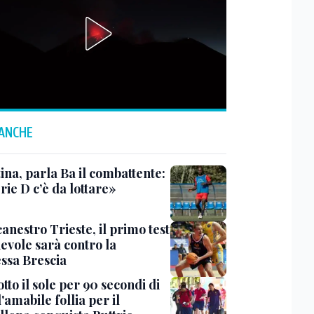
 ANCHE
ina, parla Ba il combattente:
rie D c’è da lottare»
anestro Trieste, il primo test
evole sarà contro la
ssa Brescia
tto il sole per 90 secondi di
 l'amabile follia per il