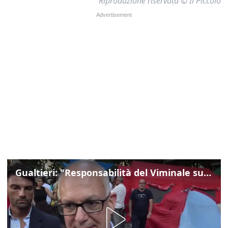
Riproduzione riservata © Il Piccolo
Gualtieri: "Responsabilità del Viminale su Spin Time? La posizione dei partiti è nota"