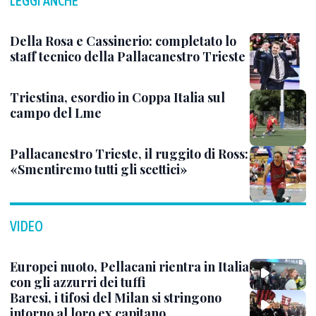
LEGGI ANCHE
Della Rosa e Cassinerio: completato lo
staff tecnico della Pallacanestro Trieste
Triestina, esordio in Coppa Italia sul
campo del Lme
Pallacanestro Trieste, il ruggito di Ross:
«Smentiremo tutti gli scettici»
VIDEO
Europei nuoto, Pellacani rientra in Italia
con gli azzurri dei tuffi
Baresi, i tifosi del Milan si stringono
intorno al loro ex capitano