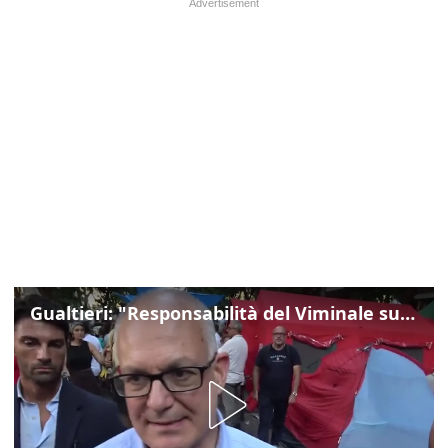
Gualtieri: "Responsabilità del Viminale su Spin Time? La posizione dei partiti è nota"