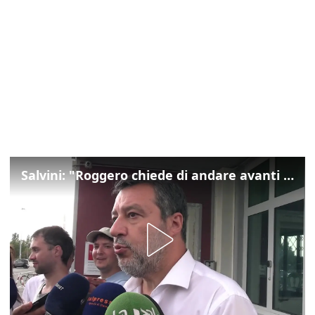
Salvini: "Roggero chiede di andare avanti su norma anti-risarcimenti"