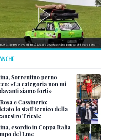
 ANCHE
tina, Sorrentino perno
acco: «La categoria non mi
davanti siamo forti»
 Rosa e Cassinerio:
tato lo staff tecnico della
canestro Trieste
ina, esordio in Coppa Italia
ampo del Lme