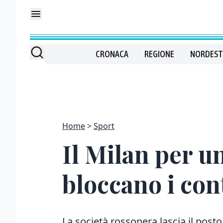
CRONACA
REGIONE
NORDEST
Home
Sport
Il Milan per u
bloccano i con
La società rossonera lascia il post