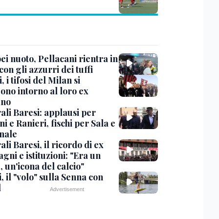
i nuoto, Pellacani rientra in
 con gli azzurri dei tuffi
, i tifosi del Milan si
ono intorno al loro ex
ano
ali Baresi: applausi per
i e Ranieri, fischi per Sala e
nale
li Baresi, il ricordo di ex
ni e istituzioni: "Era un
 un'icona del calcio"
, il "volo" sulla Senna con
l