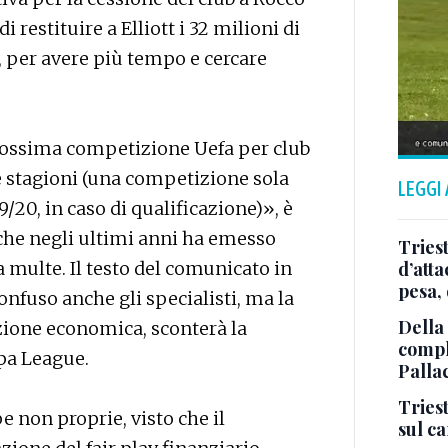
restituire a Elliott i 32 milioni di
, per avere più tempo e cercare
prossima competizione Uefa per club
ue stagioni (una competizione sola
LEGGI
9/20, in caso di qualificazione)», è
che negli ultimi anni ha emesso
Tries
 multe. Il testo del comunicato in
d’att
pesa, 
confuso anche gli specialisti, ma la
Della
zione economica, sconterà la
comple
pa League.
Palla
Triest
e non proprie, visto che il
sul c