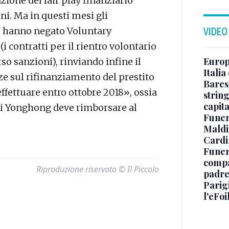
zione del fair play finanziario
ni. Ma in questi mesi gli
te hanno negato Voluntary
VIDEO
contratti per il rientro volontario
Europe
rso sanzioni), rinviando infine il
Italia
ze sul rifinanziamento del prestito
Baresi
effettuare entro ottobre 2018», ossia
string
capit
 Li Yonghong deve rimborsare al
Funer
Maldin
Cardi
Funera
compag
Riproduzione riservata © Il Piccolo
padre,
Parigi
l'eFoi