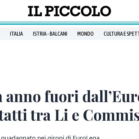
ITALIA
ISTRIA - BALCANI
MONDO
CULTURA E SPET
n anno fuori dall’Eur
tatti tra Li e Commi
o guadagnato nei gironi di EuroLega