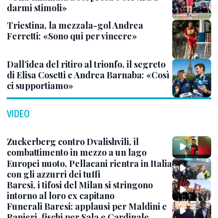
darmi stimoli»
Triestina, la mezzala-gol Andrea
Ferretti: «Sono qui per vincere»
Dall’idea del ritiro al trionfo, il segreto
di Elisa Cosetti e Andrea Barnaba: «Così
ci supportiamo»
VIDEO
Zuckerberg contro Dvalishvili, il
combattimento in mezzo a un lago
Europei nuoto, Pellacani rientra in Italia
con gli azzurri dei tuffi
Baresi, i tifosi del Milan si stringono
intorno al loro ex capitano
Funerali Baresi: applausi per Maldini e
Ranieri, fischi per Sala e Cardinale