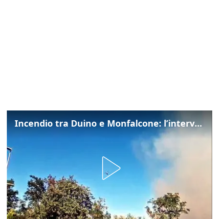
Incendio tra Duino e Monfalcone: l’intervento dei vigili del fuoco