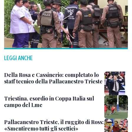
LEGGI ANCHE
Della Rosa e Cassinerio: completato lo
staff tecnico della Pallacanestro Trieste
Triestina, esordio in Coppa Italia sul
campo del Lme
Pallacanestro Trieste, il ruggito di Ross:
«Smentiremo tutti gli scettici»