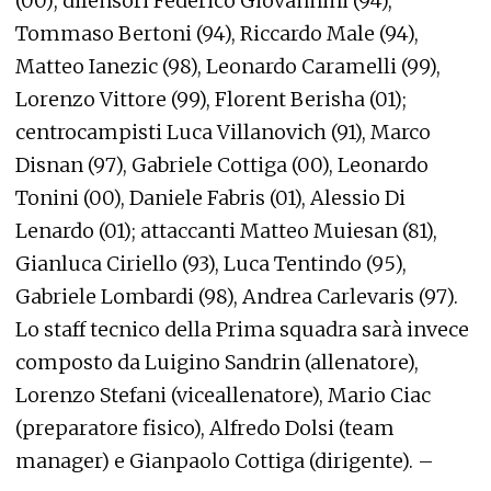
(00); difensori Federico Giovannini (94),
Tommaso Bertoni (94), Riccardo Male (94),
Matteo Ianezic (98), Leonardo Caramelli (99),
Lorenzo Vittore (99), Florent Berisha (01);
centrocampisti Luca Villanovich (91), Marco
Disnan (97), Gabriele Cottiga (00), Leonardo
Tonini (00), Daniele Fabris (01), Alessio Di
Lenardo (01); attaccanti Matteo Muiesan (81),
Gianluca Ciriello (93), Luca Tentindo (95),
Gabriele Lombardi (98), Andrea Carlevaris (97).
Lo staff tecnico della Prima squadra sarà invece
composto da Luigino Sandrin (allenatore),
Lorenzo Stefani (viceallenatore), Mario Ciac
(preparatore fisico), Alfredo Dolsi (team
manager) e Gianpaolo Cottiga (dirigente). –