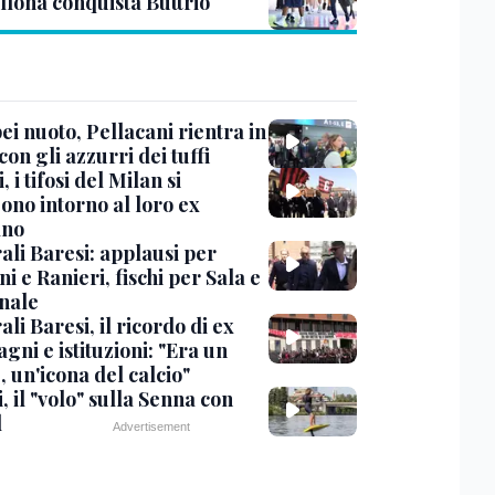
llona conquista Buttrio
i nuoto, Pellacani rientra in
 con gli azzurri dei tuffi
, i tifosi del Milan si
ono intorno al loro ex
ano
ali Baresi: applausi per
i e Ranieri, fischi per Sala e
nale
li Baresi, il ricordo di ex
ni e istituzioni: "Era un
 un'icona del calcio"
, il "volo" sulla Senna con
l