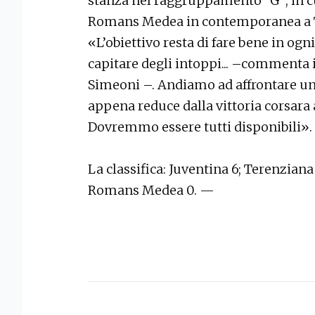
stanza nel raggruppamento “G”, in cui
Romans Medea in contemporanea a T
«L’obiettivo resta di fare bene in ogn
capitare degli intoppi... –commenta i
Simeoni –. Andiamo ad affrontare u
appena reduce dalla vittoria corsara
Dovremmo essere tutti disponibili».
La classifica: Juventina 6; Terenzian
Romans Medea 0. —