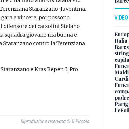
 è chiamato a far visita alla Pro
Barce
erenziana Staranzano-Juventina.
i gara e vincere, poi possono
VIDEO
l difensore dei carsolini Stefano
Europe
na squadra giovane ma buona e
Italia
 a Staranzano contro la Terenziana.
Baresi
string
capit
Funer
a Staranzano e Kras Repen 3; Pro
Maldin
Cardi
Funera
compag
padre,
Parigi
l'eFoi
Riproduzione riservata © Il Piccolo