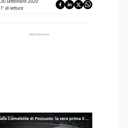
30 settembre 2020
1
' di lettura
Ladri alla Comelstile di Pozzuolo: la sera prima il tentato furto a Buja, ecco le immagini