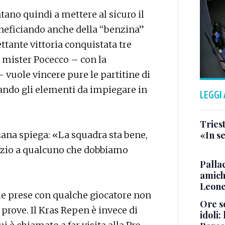
tano quindi a mettere al sicuro il
eficiando anche della “benzina”
ttante vittoria conquistata tre
 mister Pocecco – con la
vuole vincere pure le partitine di
rando gli elementi da impiegare in
LEGGI
Triest
ana spiega: «La squadra sta bene,
«In se
zio a qualcuno che dobbiamo
Pallac
amich
Leone
e prese con qualche giocatore non
Ore so
rove. Il Kras Repen è invece di
idoli: