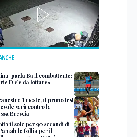
 ANCHE
ina, parla Ba il combattente:
rie D c’è da lottare»
anestro Trieste, il primo test
evole sarà contro la
ssa Brescia
tto il sole per 90 secondi di
 l'amabile follia per il