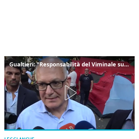
Gualtieri: "Responsabilità del Viminale su Spin Time? La posizione dei partiti è nota"