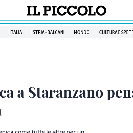
ITALIA
ISTRIA - BALCANI
MONDO
CULTURA E SPET
oca a Staranzano pe
n
ca come tutte le altre per un