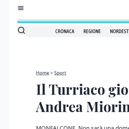
CRONACA
REGIONE
NORDEST
Home
Sport
Il Turriaco gi
Andrea Miori
MONFALCONE. Non sarà una domeni