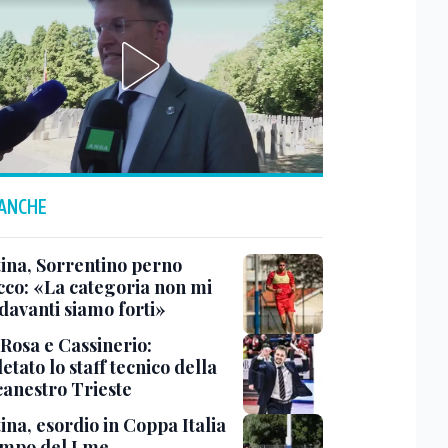
 ANCHE
tina, Sorrentino perno
acco: «La categoria non mi
davanti siamo forti»
 Rosa e Cassinerio:
tato lo staff tecnico della
canestro Trieste
ina, esordio in Coppa Italia
ampo del Lme