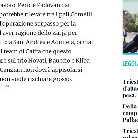
 lavoro, Peric e Padovan dai
otrebbe rilevare tra i pali Comelli.
l'operazione sorpasso per la
aver ragione dello Zarja per
otto a Sant'Andrea e Aquileia, ormai
l team di Caiffa che questo
 sul trio Novati, Bauccio e Kliba
LEGGI
an Canzian non dovrà appisolarsi
non vuole rischiare grosso.
Tries
d’att
pesa, 
Della
comple
Palla
Triest
sul c