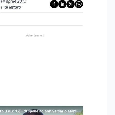
14 aprile 2013
1
' di lettura
Fidanza (FdI): 'Cgil di spalle ad anniversario Marcinelle mentre La Russa leggeva Mattarella, si vergogni!'