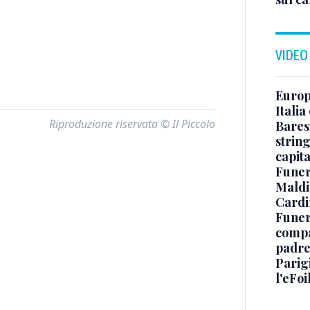
VIDEO
Europe
Italia
Riproduzione riservata © Il Piccolo
Baresi
string
capit
Funer
Maldin
Cardi
Funera
compag
padre,
Parigi
l'eFoi