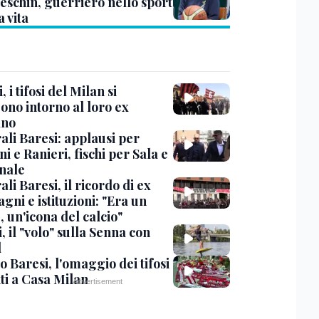
eschin, guerriero nello sport
a vita
, i tifosi del Milan si
ono intorno al loro ex
ano
ali Baresi: applausi per
i e Ranieri, fischi per Sala e
nale
li Baresi, il ricordo di ex
ni e istituzioni: "Era un
 un'icona del calcio"
, il "volo" sulla Senna con
l
 Baresi, l'omaggio dei tifosi
ti a Casa Milan