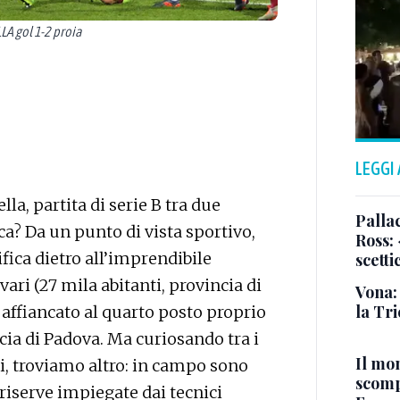
A gol 1-2 proia
LEGGI
la, partita di serie B tra due
Pallac
a? Da un punto di vista sportivo,
Ross:
ifica dietro all’imprendibile
scetti
ari (27 mila abitanti, provincia di
Vona:
la Tri
a affiancato al quarto posto proprio
ncia di Padova. Ma curiosando tra i
Il mo
, troviamo altro: in campo sono
scomp
6 riserve impiegate dai tecnici