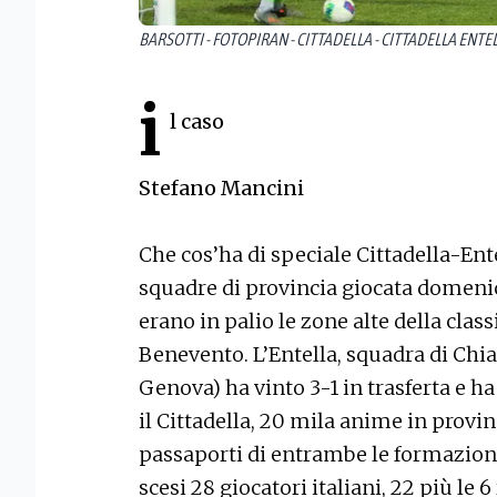
BARSOTTI - FOTOPIRAN - CITTADELLA - CITTADELLA ENTELL
i
l caso
Stefano Mancini
Che cos’ha di speciale Cittadella-Entel
squadre di provincia giocata domenic
erano in palio le zone alte della class
Benevento. L’Entella, squadra di Chiav
Genova) ha vinto 3-1 in trasferta e h
il Cittadella, 20 mila anime in provi
passaporti di entrambe le formazioni
scesi 28 giocatori italiani, 22 più le 