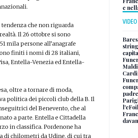
Franc
nnazionali.
e nell
VIDEO
i tendenza che non riguarda
ealtà. Il 26 ottobre si sono
Baresi
 51 mila persone all’anagrafe
string
ono finiti i nomi di 28 italiani,
capit
Funer
sa, Entella-Venezia ed Entella-
Maldin
Cardi
Funera
compag
esa, oltre a tornare di moda,
padre,
 politica dei piccoli club della B. Il
Parigi
l'eFoi
nseguitrici del Benevento, che al
Franco
o a parte. Entella e Cittadella
davan
rzo in classifica. Pordenone ha
a di chilometri da Udine, di cui tra