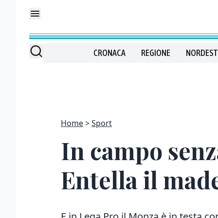
CRONACA
REGIONE
NORDEST
Home
Sport
In campo senza
Entella il made
E in Lega Pro il Monza è in testa con