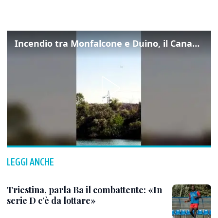
Incendio tra Monfalcone e Duino, il Canadair in azione per fermare le fiamme sul fronte dell’A4
LEGGI ANCHE
Triestina, parla Ba il combattente: «In
serie D c’è da lottare»