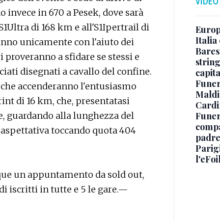
VIDEO
no invece in 670 a Pesek, dove sarà
'S1Ultra di 168 km e all'S1Ipertrail di
Europe
Italia
eranno unicamente con l'aiuto dei
Baresi
 proveranno a sfidare se stessi e
string
ciati disegnati a cavallo del confine.
capit
Funer
i che accenderanno l'entusiasmo
Maldin
rint di 16 km, che, presentatasi
Cardi
Funera
ve, guardando alla lunghezza del
compag
a aspettativa toccando quota 404
padre,
Parigi
l'eFoi
que un appuntamento da sold out,
iscritti in tutte e 5 le gare.—