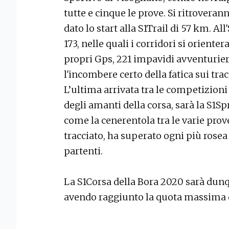
tutte e cinque le prove. Si ritroveran
dato lo start alla S1Trail di 57 km. All
173, nelle quali i corridori si orient
propri Gps, 221 impavidi avventurieri
l'incombere certo della fatica sui trac
L’ultima arrivata tra le competizion
degli amanti della corsa, sarà la S1Sp
come la cenerentola tra le varie pro
tracciato, ha superato ogni più rose
partenti.
La S1Corsa della Bora 2020 sarà dun
avendo raggiunto la quota massima di 