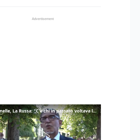
Marcinelle, La Russa: "C'è chi in passato voltava le spalle a Marcinelle"