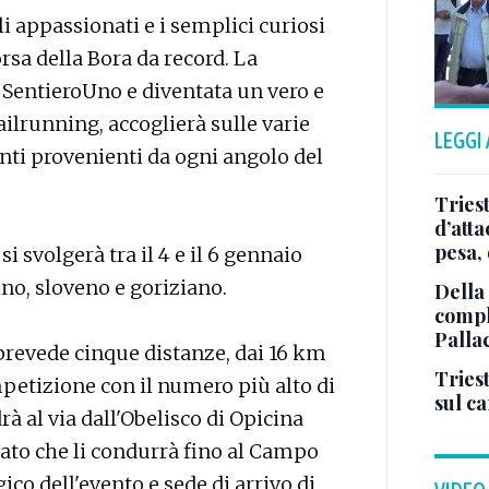
 appassionati e i semplici curiosi
rsa della Bora da record. La
 SentieroUno e diventata un vero e
ailrunning, accoglierà sulle varie
LEGGI
nti provenienti da ogni angolo del
Tries
d’att
pesa, 
si svolgerà tra il 4 e il 6 gennaio
ino, sloveno e goriziano.
Della
comple
Palla
revede cinque distanze, dai 16 km
Triest
petizione con il numero più alto di
sul c
drà al via dall'Obelisco di Opicina
ciato che li condurrà fino al Campo
ico dell'evento e sede di arrivo di