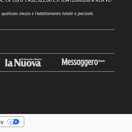
c. i.v. Euro 1.432.522,00 C.F. 05412000266 e REA VE-
n qualsiasi mezzo e l'adattamento totale o parziale.
Chiudi
cy