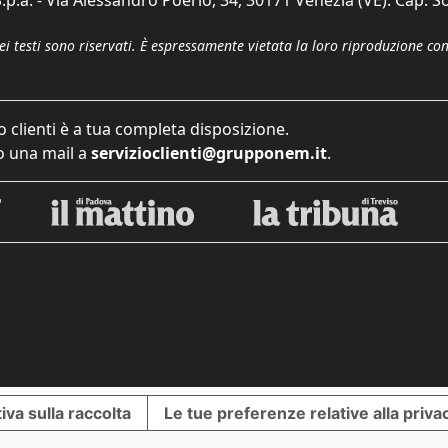
p.a. - Via Alessandro Poerio, 34, 30171 Venezia (VE). Cap. So
dei testi sono riservati. È espressamente vietata la loro riproduzione co
o clienti è a tua completa disposizione.
 una mail a
servizioclienti@grupponem.it
.
iva sulla raccolta
Le tue preferenze relative alla priva