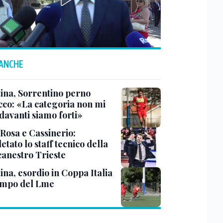
 ANCHE
tina, Sorrentino perno
acco: «La categoria non mi
davanti siamo forti»
 Rosa e Cassinerio:
tato lo staff tecnico della
canestro Trieste
ina, esordio in Coppa Italia
ampo del Lme