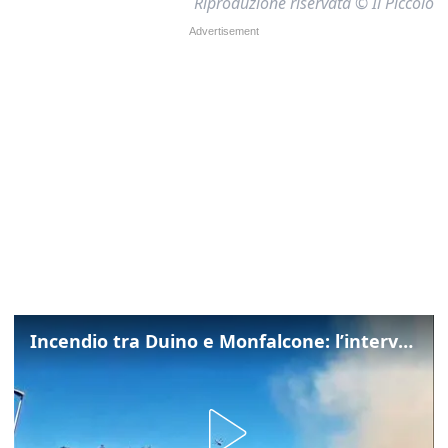
Riproduzione riservata © Il Piccolo
Incendio tra Duino e Monfalcone: l’intervento dei vigili del fuoco