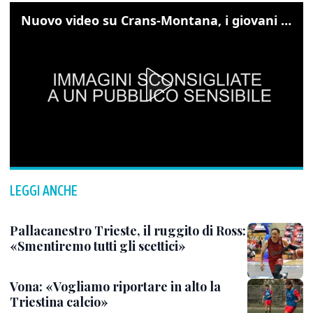
Nuovo video su Crans-Montana, i giovani cercano di sfondare le vetrate
LEGGI ANCHE
Pallacanestro Trieste, il ruggito di Ross:
«Smentiremo tutti gli scettici»
Vona: «Vogliamo riportare in alto la
Triestina calcio»