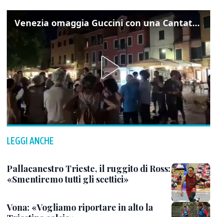
Venezia omaggia Guccini con una Cantata Anarchica in campo Santa Margherita
LEGGI ANCHE
Pallacanestro Trieste, il ruggito di Ross:
«Smentiremo tutti gli scettici»
Vona: «Vogliamo riportare in alto la