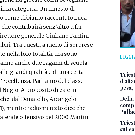
rima categoria. Un innesto di
rso come abbiamo raccontato Luca
che contribuirà senz’altro a far
direttore generale Giuliano Fantini
ulcri. Tra questi, a meno di sorprese
te nella loro totalità, ma sono
LEGGI
aranno anche due ragazzi di scuola
le grandi qualità e di una certa
Tries
’Eccellenza. Parliamo del classe
d’att
pesa, 
 Negro. A proposito di esterni
Della
nche, dal Donatello, Arcangelo
comple
01), mentre radiomercato dice che
Palla
 laterale offensivo del 2000 Martin
Triest
sul c