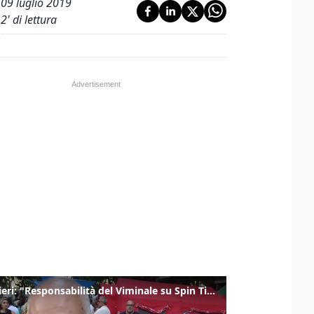
09 luglio 2019
2
' di lettura
Gualtieri: "Responsabilità del Viminale su Spin Time? La posizione dei partiti è nota"