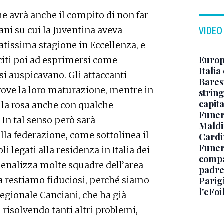
he avrà anche il compito di non far
ani su cui la Juventina aveva
VIDEO
atissima stagione in Eccellenza, e
Europe
citi poi ad esprimersi come
Italia
si auspicavano. Gli attaccanti
Baresi
rove la loro maturazione, mentre in
string
capit
e la rosa anche con qualche
Funer
 In tal senso però sarà
Maldin
lla federazione, come sottolinea il
Cardi
Funera
i legati alla residenza in Italia dei
compag
 penalizza molte squadre dell’area
padre,
Ma restiamo fiduciosi, perché siamo
Parigi
l'eFoi
regionale Canciani, che ha già
 risolvendo tanti altri problemi,