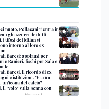
i nuoto, Pellacani rientra in
 con gli azzurri dei tuffi
, i tifosi del Milan si
ono intorno al loro ex
ano
ali Baresi: applausi per
i e Ranieri, fischi per Sala e
nale
li Baresi, il ricordo di ex
ni e istituzioni: "Era un
 un'icona del calcio"
, il "volo" sulla Senna con
l