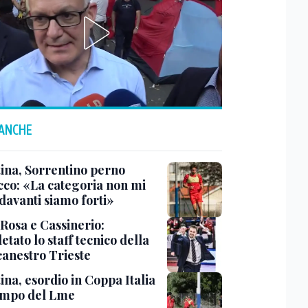
 ANCHE
tina, Sorrentino perno
acco: «La categoria non mi
davanti siamo forti»
 Rosa e Cassinerio:
tato lo staff tecnico della
canestro Trieste
ina, esordio in Coppa Italia
ampo del Lme