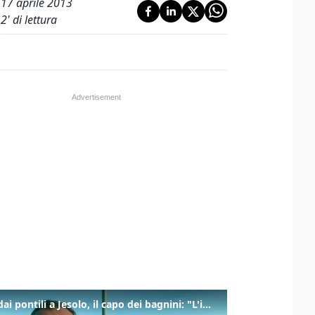
17 aprile 2013
2
' di lettura
Tuffi dai pontili a Jesolo, il capo dei bagnini: "L'impegno di tutti per evitare altre tragedie"