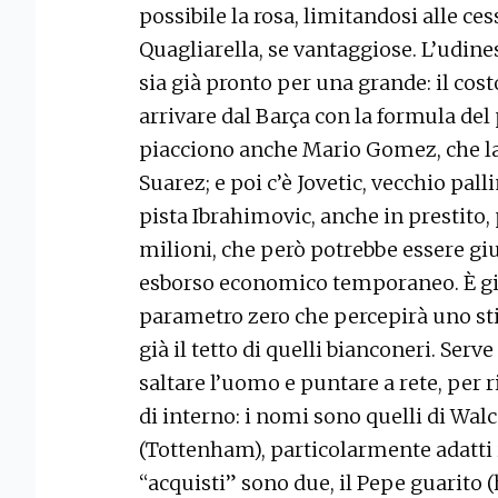
possibile la rosa, limitandosi alle ce
Quagliarella, se vantaggiose. L’udine
sia già pronto per una grande: il cos
arrivare dal Barça con la formula del p
piacciono anche Mario Gomez, che la
Suarez; e poi c’è Jovetic, vecchio pal
pista Ibrahimovic, anche in prestito, 
milioni, che però potrebbe essere gi
esborso economico temporaneo. È già
parametro zero che percepirà uno sti
già il tetto di quelli bianconeri. Serv
saltare l’uomo e puntare a rete, per
di interno: i nomi sono quelli di Wal
(Tottenham), particolarmente adatti in
“acquisti” sono due, il Pepe guarito (h