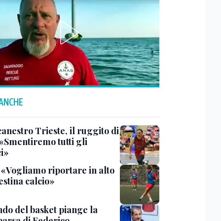
 ANCHE
anestro Trieste, il ruggito di
 «Smentiremo tutti gli
ci»
 «Vogliamo riportare in alto
estina calcio»
ndo del basket piange la
arsa di Federico