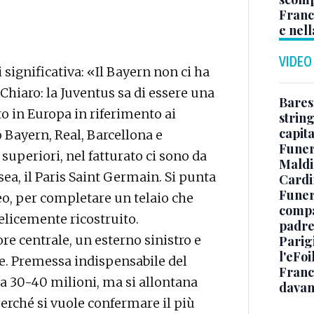
Franc
e nell
VIDEO
ai significativa: «Il Bayern non ci ha
hiaro: la Juventus sa di essere una
Baresi
tto in Europa in riferimento ai
string
capit
 Bayern, Real, Barcellona e
Funer
uperiori, nel fatturato ci sono da
Maldin
ea, il Paris Saint Germain. Si punta
Cardi
Funera
o, per completare un telaio che
compag
elicemente ricostruito.
padre,
re centrale, un esterno sinistro e
Parigi
l'eFoi
te. Premessa indispensabile del
Franco
 da 30-40 milioni, ma si allontana
davan
 perché si vuole confermare il più