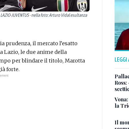
 LAZIO-JUVENTUS - nella foto: Arturo Vidal esultanza
a prudenza, il mercato l’esatto
la Lazio, le due anime della
LEGGI
mpo per blindare il titolo, Marotta
à forte.
Pallac
Ross:
scetti
Vona:
la Tri
Il mo
scomp