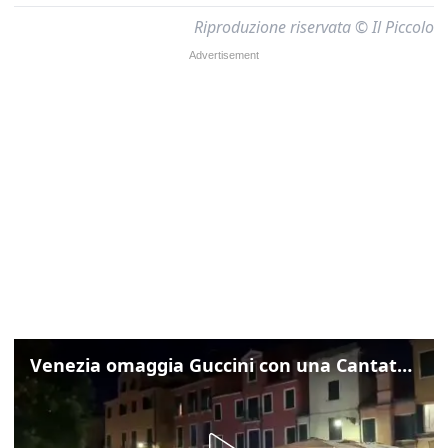
Riproduzione riservata © Il Piccolo
Venezia omaggia Guccini con una Cantata Anarchica in campo Santa Margherita