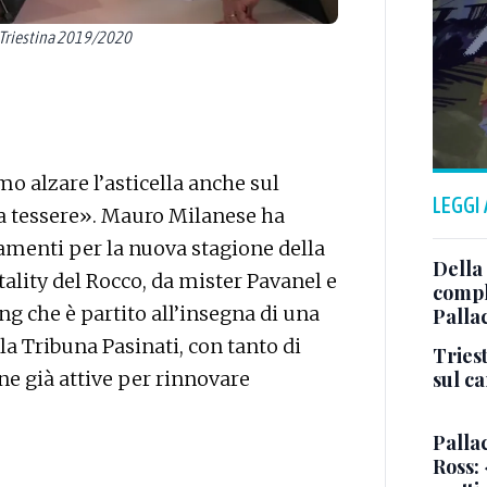
 Triestina 2019/2020
mo alzare l’asticella anche sul
LEGGI
a tessere». Mauro Milanese ha
amenti per la nuova stagione della
Della
itality del Rocco, da mister Pavanel e
comple
g che è partito all’insegna di una
Palla
a Tribuna Pasinati, con tanto di
Triest
sul c
one già attive per rinnovare
Pallac
Ross: