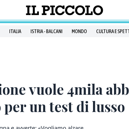
ITALIA
ISTRIA - BALCANI
MONDO
CULTURA E SPET
one vuole 4mila abbo
 per un test di lusso
na e avverte: «Vogliamo alzare