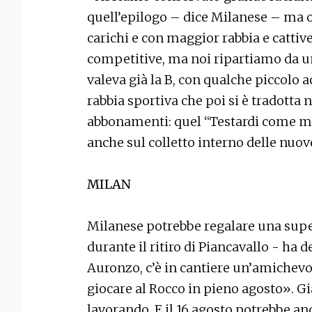
quell’epilogo – dice Milanese – ma 
carichi e con maggior rabbia e cattiv
competitive, ma noi ripartiamo da u
valeva già la B, con qualche piccolo 
rabbia sportiva che poi si è tradott
abbonamenti: quel “Testardi come m
anche sul colletto interno delle nuo
MILAN
Milanese potrebbe regalare una super e
durante il ritiro di Piancavallo - ha 
Auronzo, c’è in cantiere un’amichevol
giocare al Rocco in pieno agosto». Già
lavorando. E il 16 agosto potrebbe an