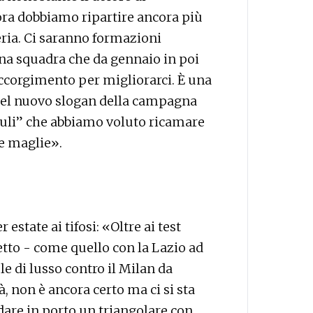
ora dobbiamo ripartire ancora più
eria. Ci saranno formazioni
na squadra che da gennaio in poi
accorgimento per migliorarci. È una
a nel nuovo slogan della campagna
uli” che abbiamo voluto ricamare
ve maglie».
state ai tifosi: «Oltre ai test
detto - come quello con la Lazio ad
e di lusso contro il Milan da
, non è ancora certo ma ci si sta
dare in porto un triangolare con