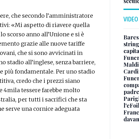
scetti
sere, che secondo l’amministratore
VIDEO
ivi: «Mi aspetto di riavere quella
 lo scorso anno all’Unione e si è
Baresi
emento grazie alle nuove tariffe
string
capit
vani, che si sono avvicinati in
Funer
 stadio all’inglese, senza barriere,
Maldin
Cardi
e più fondamentale. Per uno stadio
Funera
tiva, credo che i prezzi siano
compag
le 4mila tessere farebbe molto
padre,
Parigi
lia, per tutti i sacrifici che sta
l'eFoi
ne serve una cornice adeguata
Franco
davan