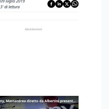
09 luglio 2019
3
' di lettura
Armony, Mastandrea diretto da Albertini presenta la sua famiglia diversa ma felice