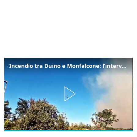
Incendio tra Duino e Monfalcone: l’intervento dei vigili del fuoco