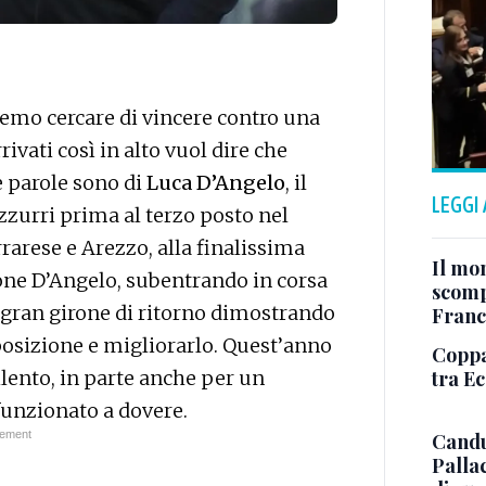
emo cercare di vincere contro una
ivati così in alto vuol dire che
e parole sono di
Luca D’Angelo
, il
LEGGI
azzurri prima al terzo posto nel
rrarese e Arezzo, alla finalissima
Il mo
gione D’Angelo, subentrando in corsa
scomp
 gran girone di ritorno dimostrando
Franc
sposizione e migliorarlo. Quest’anno
Coppa 
tra E
 rilento, in parte anche per un
funzionato a dovere.
Candu
Palla