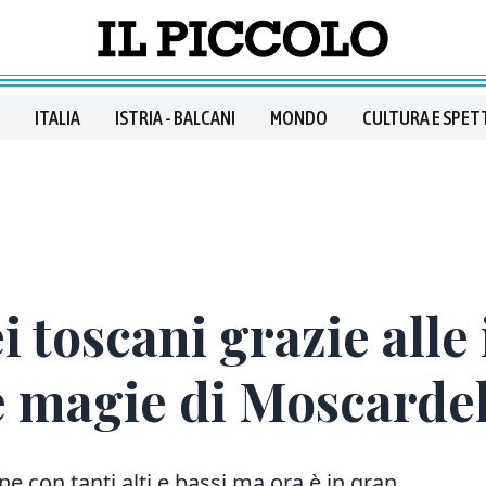
ITALIA
ISTRIA - BALCANI
MONDO
CULTURA E SPET
i toscani grazie alle 
e magie di Moscardel
e con tanti alti e bassi ma ora è in gran