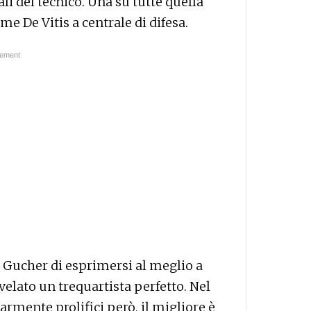
li del tecnico. Una su tutte quella
e De Vitis a centrale di difesa.
 Gucher di esprimersi al meglio a
elato un trequartista perfetto. Nel
armente prolifici però, il migliore è