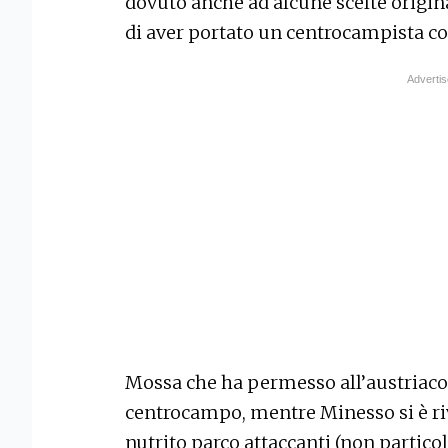
dovuto anche ad alcune scelte origina
di aver portato un centrocampista com
Mossa che ha permesso all’austriaco
centrocampo, mentre Minesso si è riv
nutrito parco attaccanti (non particol