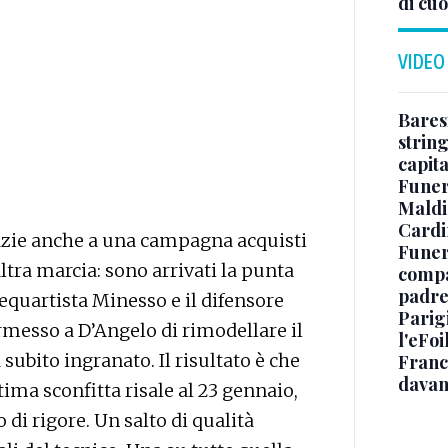
di cuo
VIDEO
Baresi
string
capit
Funer
Maldin
Cardi
grazie anche a una campagna acquisti
Funera
ltra marcia: sono arrivati la punta
compag
padre,
requartista Minesso e il difensore
Parigi
rmesso a D’Angelo di rimodellare il
l'eFoi
subito ingranato. Il risultato è che
Franco
davan
ltima sconfitta risale al 23 gennaio,
di rigore. Un salto di qualità