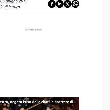
05 giugno 2019
2
' di lettura
Delmastro, negato l'uso delle chat: le proteste di Avs e M5s