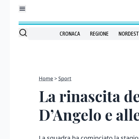
CRONACA
REGIONE
NORDEST
Home
Sport
La rinascita de
D’Angelo e all
La squadra ha cominciato la stagion