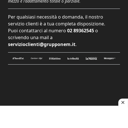
mezzo e l'adattamento totale o parziale.
Per qualsiasi necessità o domanda, il nostro
servizio clienti è a tua completa disposizione.
Puoi contattarci al numero
02 89362545
o
scrivendo una mail a
servizioclienti@grupponem.it
.
Le tue preferenze relative alla privacy
Informativa sulla raccolta