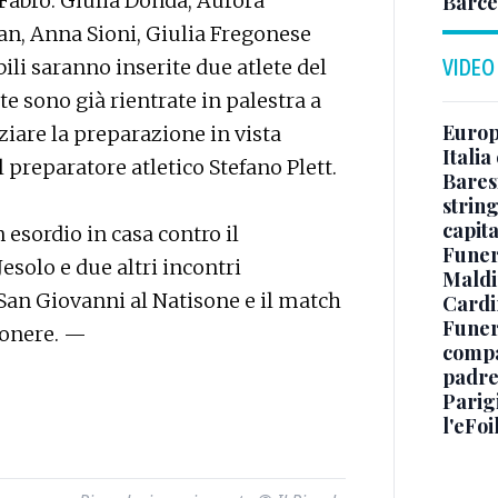
Fabro. Giulia Donda, Aurora
Barce
jan, Anna Sioni, Giulia Fregonese
li saranno inserite due atlete del
VIDEO
e sono già rientrate in palestra a
Europe
iare la preparazione in vista
Italia
 preparatore atletico Stefano Plett.
Baresi
string
capit
 esordio in casa contro il
Funer
Jesolo e due altri incontri
Maldin
i San Giovanni al Natisone e il match
Cardi
Funera
nconere. —
compag
padre,
Parigi
l'eFoi