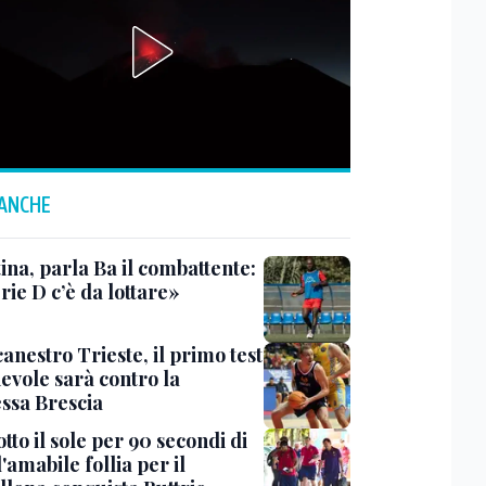
 ANCHE
ina, parla Ba il combattente:
rie D c’è da lottare»
anestro Trieste, il primo test
evole sarà contro la
ssa Brescia
tto il sole per 90 secondi di
 l'amabile follia per il