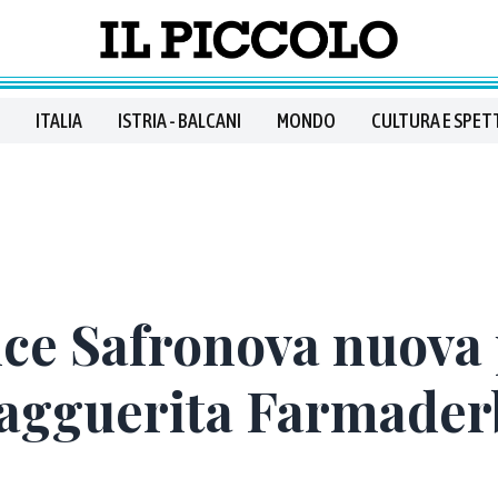
ITALIA
ISTRIA - BALCANI
MONDO
CULTURA E SPET
ice Safronova nuova
’agguerita Farmader