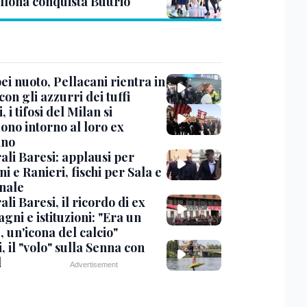
llona conquista Buttrio
i nuoto, Pellacani rientra in
 con gli azzurri dei tuffi
, i tifosi del Milan si
ono intorno al loro ex
ano
ali Baresi: applausi per
i e Ranieri, fischi per Sala e
nale
li Baresi, il ricordo di ex
ni e istituzioni: "Era un
 un'icona del calcio"
, il "volo" sulla Senna con
l