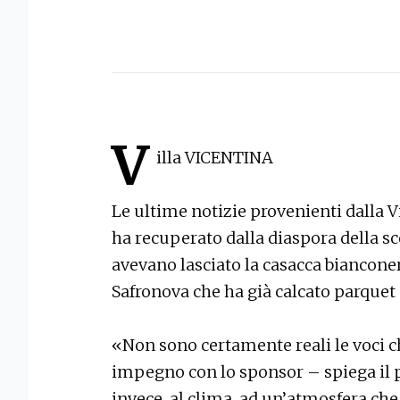
V
illa VICENTINA
Le ultime notizie provenienti dalla 
ha recuperato dalla diaspora della sco
avevano lasciato la casacca bianconer
Safronova che ha già calcato parquet 
«Non sono certamente reali le voci c
impegno con lo sponsor – spiega il 
invece, al clima, ad un’atmosfera ch