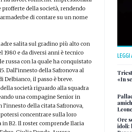
e profferte della società, rendendo
a Farmaderbe di contare su un nome
adre salita sul gradino più alto con
l 1980 e da diversi anni è tecnico
LEGGI
le russa con la quale ha conquistato
5. Dall’innesto della Safronova al
Triest
di Delbianco, il passo è breve.
«In se
ella società riguardo alla squadra
Pallac
reando una compagine Senior in
amich
n l’innesto della citata Safronova,
Leone
potersi concentrare sulla loro
Ore so
 in B2. Il roster comprende Ilaria
idoli: