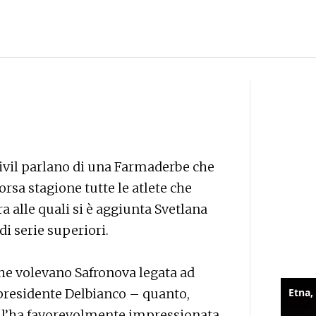
Vivil parlano di una Farmaderbe che
rsa stagione tutte le atlete che
a alle quali si è aggiunta Svetlana
di serie superiori.
he volevano Safronova legata ad
presidente Delbianco – quanto,
e l’ha favorevolmente impressionata